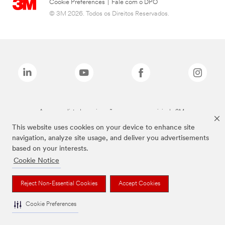
Cookie Preferences
|
Fale com o DPO
© 3M 2026. Todos os Direitos Reservados.
As marcas listadas a cima são marcas comerciais da 3M.
This website uses cookies on your device to enhance site
navigation, analyze site usage, and deliver you advertisements
based on your interests.
Cookie Notice
Reject Non-Essential Cookies
Accept Cookies
Cookie Preferences