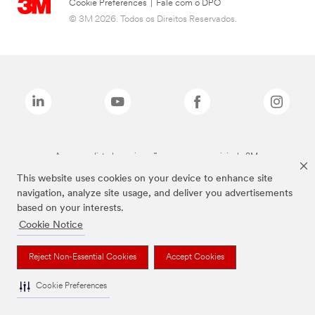
Cookie Preferences
|
Fale com o DPO
© 3M 2026. Todos os Direitos Reservados.
As marcas listadas a cima são marcas comerciais da 3M.
This website uses cookies on your device to enhance site
navigation, analyze site usage, and deliver you advertisements
based on your interests.
Cookie Notice
Reject Non-Essential Cookies
Accept Cookies
Cookie Preferences