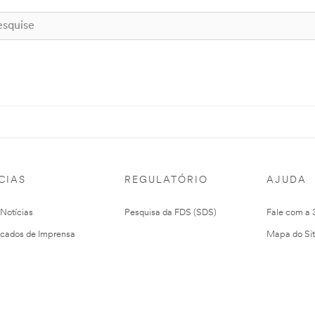
CIAS
REGULATÓRIO
AJUDA
 Notícias
Pesquisa da FDS (SDS)
Fale com a
cados de Imprensa
Mapa do Si