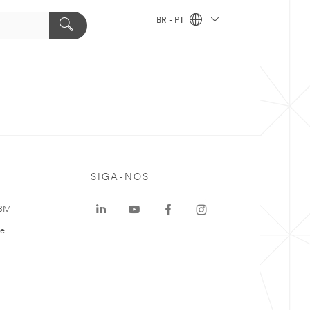
BR - PT
SIGA-NOS
 3M
te