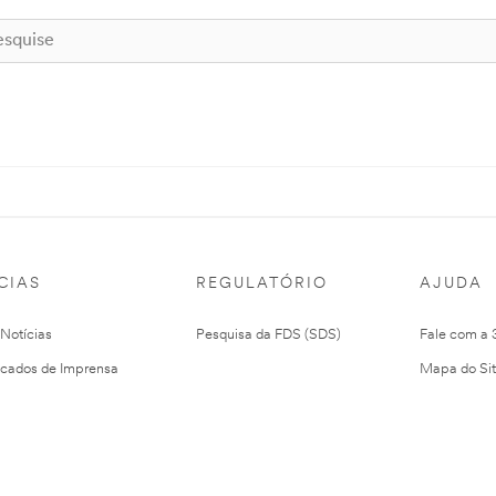
CIAS
REGULATÓRIO
AJUDA
 Notícias
Pesquisa da FDS (SDS)
Fale com a
cados de Imprensa
Mapa do Si