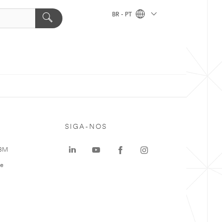
BR - PT
SIGA-NOS
 3M
te