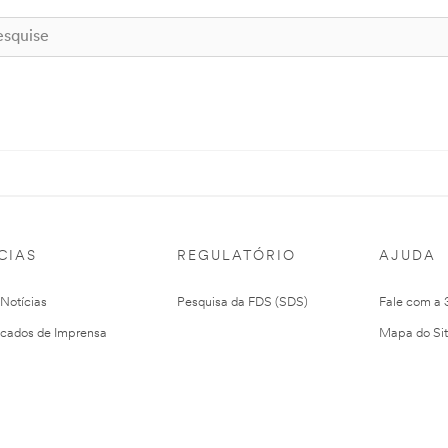
CIAS
REGULATÓRIO
AJUDA
 Notícias
Pesquisa da FDS (SDS)
Fale com a
cados de Imprensa
Mapa do Si