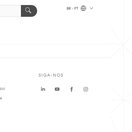
BR - PT
SIGA-NOS
 3M
te