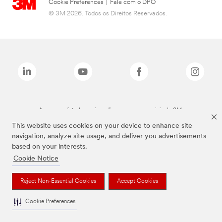
Cookie Preferences
|
Fale com o DPO
© 3M 2026. Todos os Direitos Reservados.
As marcas listadas a cima são marcas comerciais da 3M.
This website uses cookies on your device to enhance site
navigation, analyze site usage, and deliver you advertisements
based on your interests.
Cookie Notice
Reject Non-Essential Cookies
Accept Cookies
Cookie Preferences