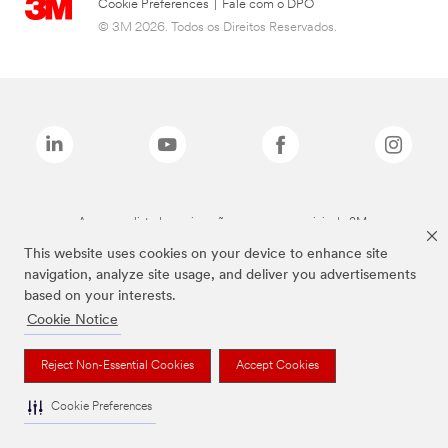
Cookie Preferences
|
Fale com o DPO
© 3M 2026. Todos os Direitos Reservados.
As marcas listadas a cima são marcas comerciais da 3M.
This website uses cookies on your device to enhance site
navigation, analyze site usage, and deliver you advertisements
based on your interests.
Cookie Notice
Reject Non-Essential Cookies
Accept Cookies
Cookie Preferences