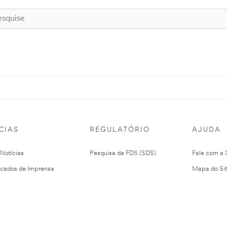
CIAS
REGULATÓRIO
AJUDA
 Notícias
Pesquisa da FDS (SDS)
Fale com a
cados de Imprensa
Mapa do Si