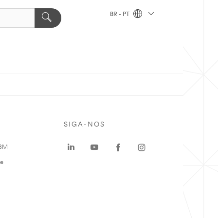
BR - PT
SIGA-NOS
 3M
te