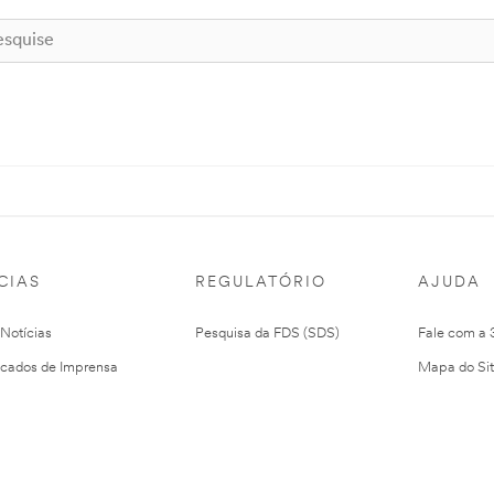
CIAS
REGULATÓRIO
AJUDA
 Notícias
Pesquisa da FDS (SDS)
Fale com a
cados de Imprensa
Mapa do Si