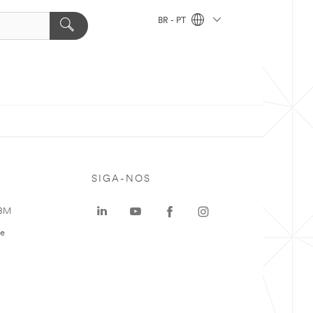
BR - PT
SIGA-NOS
 3M
te