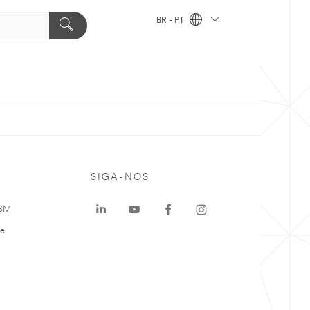
BR - PT
SIGA-NOS
 3M
te