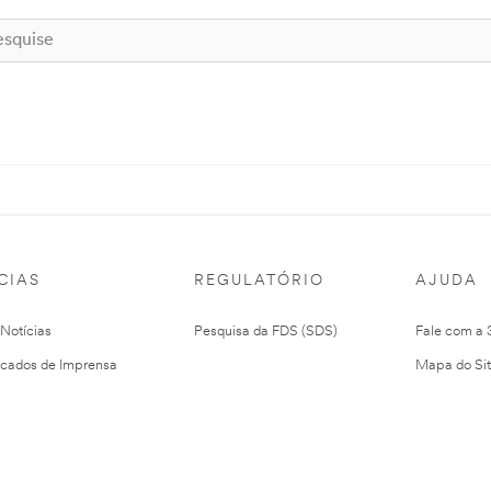
CIAS
REGULATÓRIO
AJUDA
 Notícias
Pesquisa da FDS (SDS)
Fale com a
cados de Imprensa
Mapa do Si