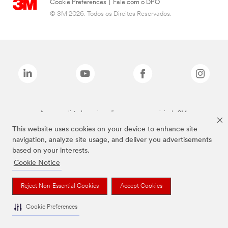
Cookie Preferences
|
Fale com o DPO
© 3M 2026. Todos os Direitos Reservados.
As marcas listadas a cima são marcas comerciais da 3M.
This website uses cookies on your device to enhance site
navigation, analyze site usage, and deliver you advertisements
based on your interests.
Cookie Notice
Reject Non-Essential Cookies
Accept Cookies
Cookie Preferences