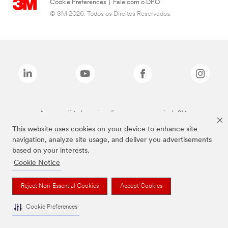
Cookie Preferences
|
Fale com o DPO
© 3M 2026. Todos os Direitos Reservados.
As marcas listadas a cima são marcas comerciais da 3M.
This website uses cookies on your device to enhance site
navigation, analyze site usage, and deliver you advertisements
based on your interests.
Cookie Notice
Reject Non-Essential Cookies
Accept Cookies
Cookie Preferences