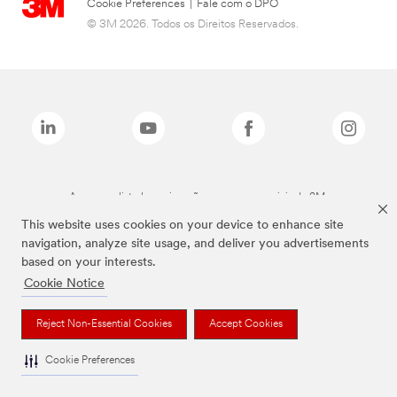
Cookie Preferences
|
Fale com o DPO
© 3M 2026. Todos os Direitos Reservados.
As marcas listadas a cima são marcas comerciais da 3M.
This website uses cookies on your device to enhance site
navigation, analyze site usage, and deliver you advertisements
based on your interests.
Cookie Notice
Reject Non-Essential Cookies
Accept Cookies
Cookie Preferences