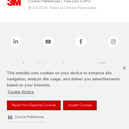
Cookie Preferences
|
Fale com o DPO
© 3M 2026. Todos os Direitos Reservados.
As marcas listadas a cima são marcas comerciais da 3M.
This website uses cookies on your device to enhance site
navigation, analyze site usage, and deliver you advertisements
based on your interests.
Cookie Notice
Reject Non-Essential Cookies
Accept Cookies
Cookie Preferences