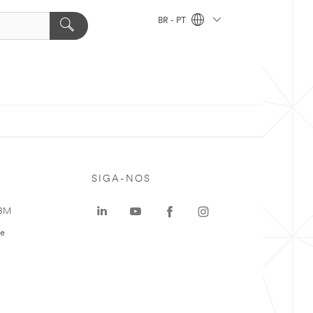
BR - PT
SIGA-NOS
 3M
te