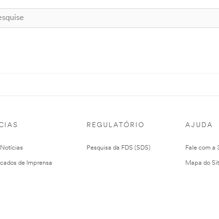
CIAS
REGULATÓRIO
AJUDA
 Notícias
Pesquisa da FDS (SDS)
Fale com a
cados de Imprensa
Mapa do Si