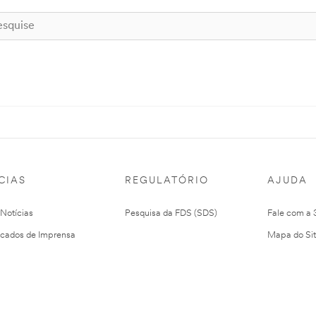
CIAS
REGULATÓRIO
AJUDA
 Notícias
Pesquisa da FDS (SDS)
Fale com a
cados de Imprensa
Mapa do Si