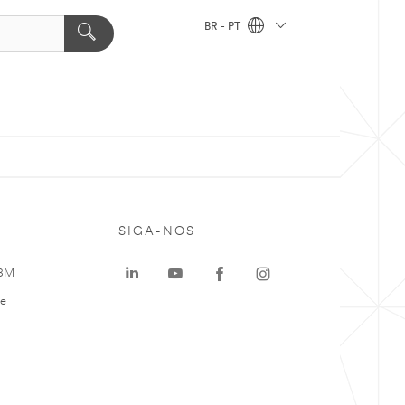
BR - PT
SIGA-NOS
 3M
te