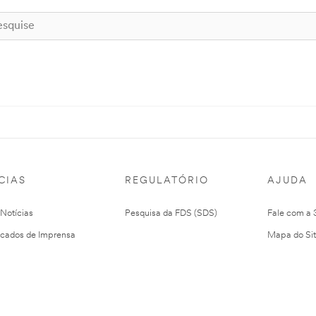
CIAS
REGULATÓRIO
AJUDA
 Notícias
Pesquisa da FDS (SDS)
Fale com a
cados de Imprensa
Mapa do Si