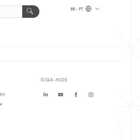
BR - PT
SIGA-NOS
 3M
te