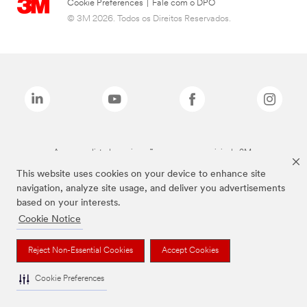
Cookie Preferences
|
Fale com o DPO
© 3M 2026. Todos os Direitos Reservados.
As marcas listadas a cima são marcas comerciais da 3M.
This website uses cookies on your device to enhance site
navigation, analyze site usage, and deliver you advertisements
based on your interests.
Cookie Notice
Reject Non-Essential Cookies
Accept Cookies
Cookie Preferences