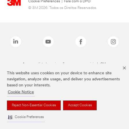
Cookie Preferences
|
Fale com o DPO
© 3M 2026. Todos os Direitos Reservados.
As marcas listadas a cima são marcas comerciais da 3M.
This website uses cookies on your device to enhance site
navigation, analyze site usage, and deliver you advertisements
based on your interests.
Cookie Notice
Reject Non-Essential Cookies
Accept Cookies
Cookie Preferences