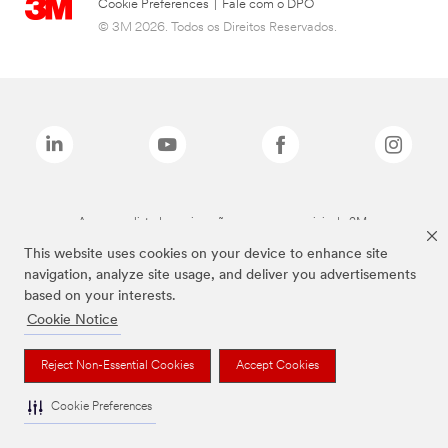
Cookie Preferences
|
Fale com o DPO
© 3M 2026. Todos os Direitos Reservados.
As marcas listadas a cima são marcas comerciais da 3M.
This website uses cookies on your device to enhance site
navigation, analyze site usage, and deliver you advertisements
based on your interests.
Cookie Notice
Reject Non-Essential Cookies
Accept Cookies
Cookie Preferences