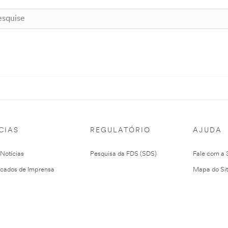
CIAS
REGULATÓRIO
AJUDA
 Notícias
Pesquisa da FDS (SDS)
Fale com a
cados de Imprensa
Mapa do Si