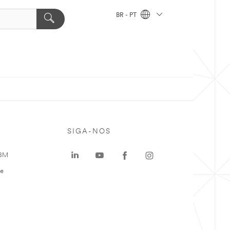
BR - PT
SIGA-NOS
 3M
te