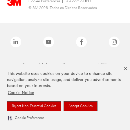
Cookie Preferences
|
Fale com o DPO
© 3M 2026. Todos os Direitos Reservados.
As marcas listadas a cima são marcas comerciais da 3M.
This website uses cookies on your device to enhance site
navigation, analyze site usage, and deliver you advertisements
based on your interests.
Cookie Notice
Reject Non-Essential Cookies
Accept Cookies
Cookie Preferences