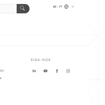
BR - PT
SIGA-NOS
 3M
te