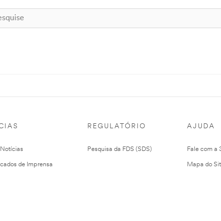
CIAS
REGULATÓRIO
AJUDA
 Notícias
Pesquisa da FDS (SDS)
Fale com a
cados de Imprensa
Mapa do Si