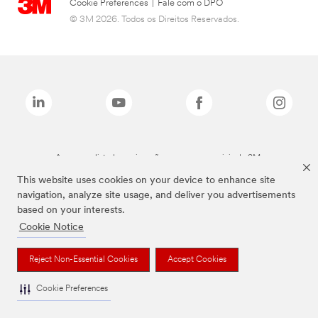
Cookie Preferences
|
Fale com o DPO
© 3M 2026. Todos os Direitos Reservados.
As marcas listadas a cima são marcas comerciais da 3M.
This website uses cookies on your device to enhance site
navigation, analyze site usage, and deliver you advertisements
based on your interests.
Cookie Notice
Reject Non-Essential Cookies
Accept Cookies
Cookie Preferences