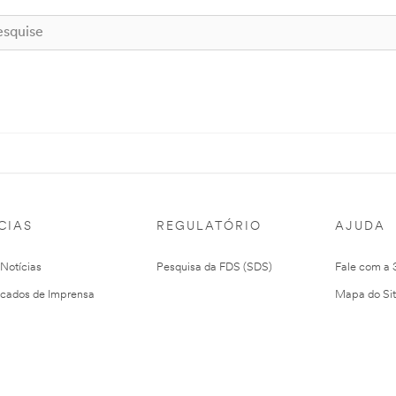
CIAS
REGULATÓRIO
AJUDA
 Notícias
Pesquisa da FDS (SDS)
Fale com a
cados de Imprensa
Mapa do Si