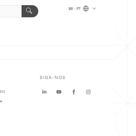
BR - PT
SIGA-NOS
 3M
te