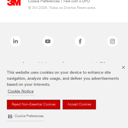
Cookie Preferences
|
Fale com o DPO
© 3M 2026. Todos os Direitos Reservados.
As marcas listadas a cima são marcas comerciais da 3M.
This website uses cookies on your device to enhance site
navigation, analyze site usage, and deliver you advertisements
based on your interests.
Cookie Notice
Reject Non-Essential Cookies
Accept Cookies
Cookie Preferences