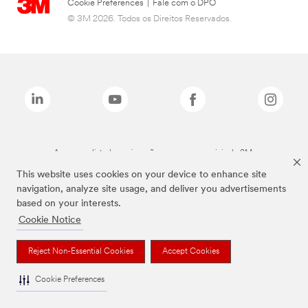
Cookie Preferences
|
Fale com o DPO
© 3M 2026. Todos os Direitos Reservados.
As marcas listadas a cima são marcas comerciais da 3M.
This website uses cookies on your device to enhance site
navigation, analyze site usage, and deliver you advertisements
based on your interests.
Cookie Notice
Reject Non-Essential Cookies
Accept Cookies
Cookie Preferences