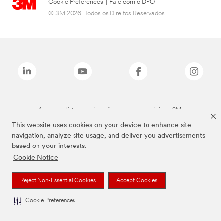
Cookie Preferences
|
Fale com o DPO
© 3M 2026. Todos os Direitos Reservados.
As marcas listadas a cima são marcas comerciais da 3M.
This website uses cookies on your device to enhance site
navigation, analyze site usage, and deliver you advertisements
based on your interests.
Cookie Notice
Reject Non-Essential Cookies
Accept Cookies
Cookie Preferences