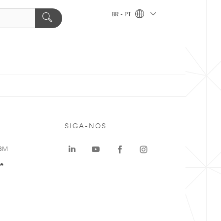
BR - PT
SIGA-NOS
 3M
te