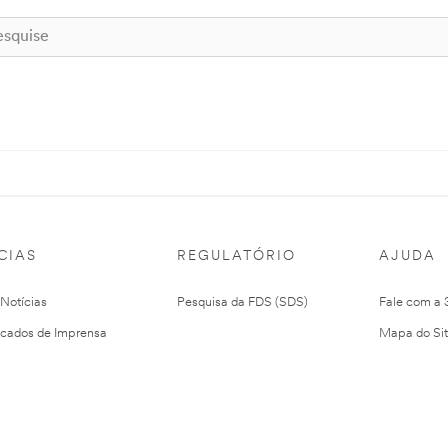
CIAS
REGULATÓRIO
AJUDA
 Notícias
Pesquisa da FDS (SDS)
Fale com a
cados de Imprensa
Mapa do Si