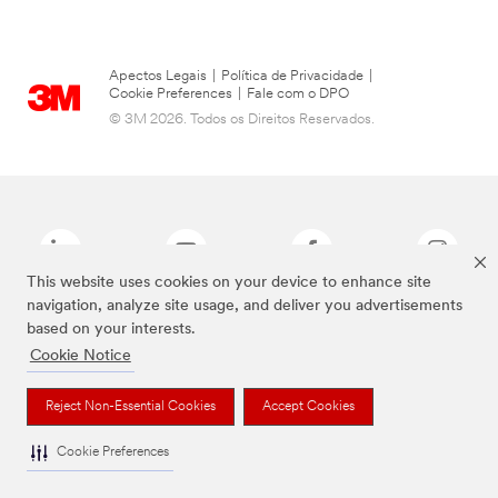
Apectos Legais
|
Política de Privacidade
|
Cookie Preferences
|
Fale com o DPO
© 3M 2026. Todos os Direitos Reservados.
This website uses cookies on your device to enhance site
navigation, analyze site usage, and deliver you advertisements
based on your interests.
As marcas listadas a cima são marcas comerciais da 3M.
Cookie Notice
Reject Non-Essential Cookies
Accept Cookies
Cookie Preferences