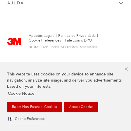
AJUDA
Apectos Legais
|
Política de Privacidade
|
Cookie Preferences
|
Fale com o DPO
© 3M 2026. Todos os Direitos Reservados.
This website uses cookies on your device to enhance site
navigation, analyze site usage, and deliver you advertisements
based on your interests.
Cookie Notice
As marcas listadas a cima são marcas comerciais da 3M.
Reject Non-Essential Cookies
Accept Cookies
Cookie Preferences