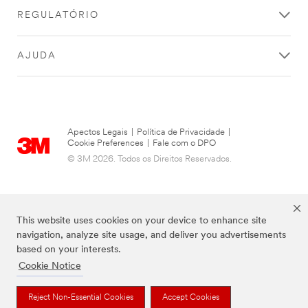
REGULATÓRIO
AJUDA
Apectos Legais
|
Política de Privacidade
|
Cookie Preferences
|
Fale com o DPO
© 3M 2026. Todos os Direitos Reservados.
This website uses cookies on your device to enhance site
navigation, analyze site usage, and deliver you advertisements
based on your interests.
Cookie Notice
As marcas listadas a cima são marcas comerciais da 3M.
Reject Non-Essential Cookies
Accept Cookies