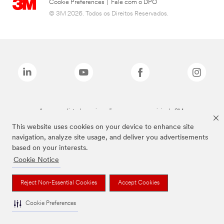
Cookie Preferences
|
Fale com o DPO
© 3M 2026. Todos os Direitos Reservados.
As marcas listadas a cima são marcas comerciais da 3M.
This website uses cookies on your device to enhance site
navigation, analyze site usage, and deliver you advertisements
based on your interests.
Cookie Notice
Reject Non-Essential Cookies
Accept Cookies
Cookie Preferences