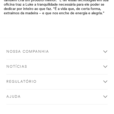
também cria um produto melhor.” E ter essas tecnologias em sua
oficina traz a Luke a tranquilidade necessária para ele poder se
dedicar por inteiro ao que faz. “É a vida que, de certa forma,
extraímos da madeira – e que nos enche de energia e alegria.”
NOSSA COMPANHIA
NOTÍCIAS
REGULATÓRIO
AJUDA