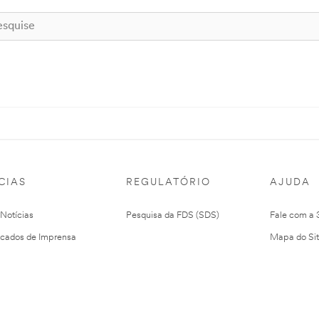
CIAS
REGULATÓRIO
AJUDA
 Notícias
Pesquisa da FDS (SDS)
Fale com a
cados de Imprensa
Mapa do Si