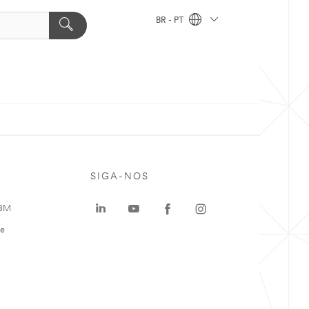
BR - PT
SIGA-NOS
 3M
te