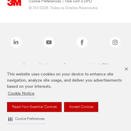
Cookie Preferences
|
Fale com o DPO
© 3M 2026. Todos os Direitos Reservados.
As marcas listadas a cima são marcas comerciais da 3M.
This website uses cookies on your device to enhance site
navigation, analyze site usage, and deliver you advertisements
based on your interests.
Cookie Notice
Reject Non-Essential Cookies
Accept Cookies
Cookie Preferences