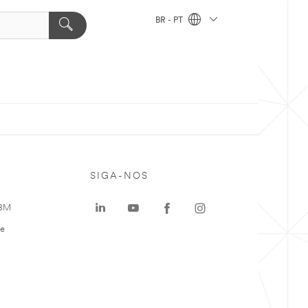
BR - PT
SIGA-NOS
 3M
te