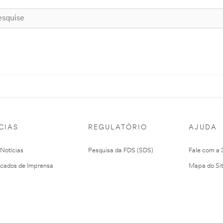
CIAS
REGULATÓRIO
AJUDA
 Notícias
Pesquisa da FDS (SDS)
Fale com a
cados de Imprensa
Mapa do Si