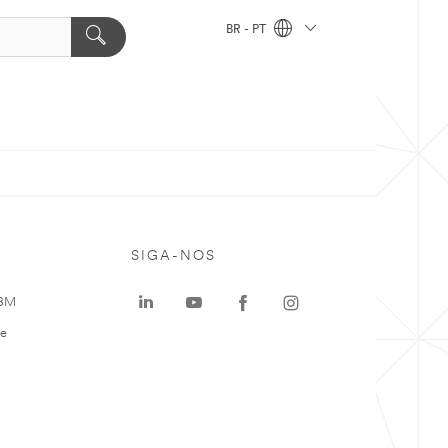
BR - PT
SIGA-NOS
 3M
te