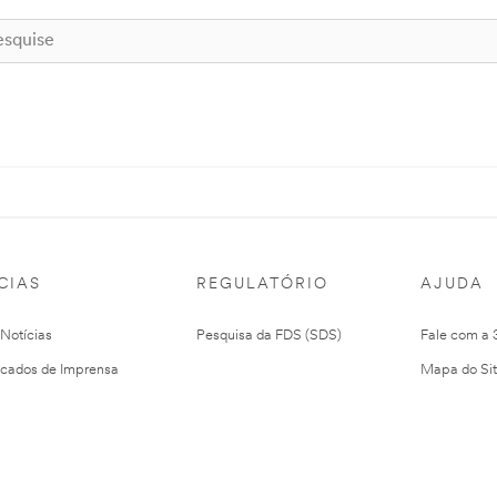
CIAS
REGULATÓRIO
AJUDA
 Notícias
Pesquisa da FDS (SDS)
Fale com a
cados de Imprensa
Mapa do Si