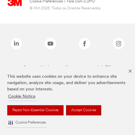
Cookie Preferences
|
Fale com o DPO
© 3M 2026. Todos os Direitos Reservados.
As marcas listadas a cima são marcas comerciais da 3M.
This website uses cookies on your device to enhance site
navigation, analyze site usage, and deliver you advertisements
based on your interests.
Cookie Notice
Reject Non-Essential Cookies
Accept Cookies
Cookie Preferences