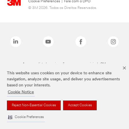
Cookie Preferences
|
Fale com o DPO
© 3M 2026. Todos os Direitos Reservados.
As marcas listadas a cima são marcas comerciais da 3M.
This website uses cookies on your device to enhance site
navigation, analyze site usage, and deliver you advertisements
based on your interests.
Cookie Notice
Reject Non-Essential Cookies
Accept Cookies
Cookie Preferences