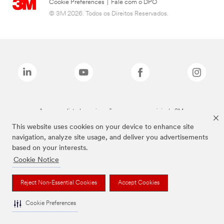
Cookie Preferences
|
Fale com o DPO
© 3M 2026. Todos os Direitos Reservados.
As marcas listadas a cima são marcas comerciais da 3M.
This website uses cookies on your device to enhance site
navigation, analyze site usage, and deliver you advertisements
based on your interests.
Cookie Notice
Reject Non-Essential Cookies
Accept Cookies
Cookie Preferences