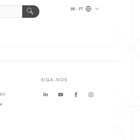
BR - PT
SIGA-NOS
 3M
te