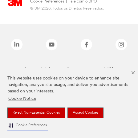
Cookie Preferences
|
Fale com o DPO
© 3M 2026. Todos os Direitos Reservados.
As marcas listadas a cima são marcas comerciais da 3M.
This website uses cookies on your device to enhance site
navigation, analyze site usage, and deliver you advertisements
based on your interests.
Cookie Notice
Reject Non-Essential Cookies
Accept Cookies
Cookie Preferences