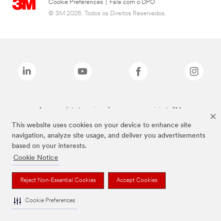
Cookie Preferences
|
Fale com o DPO
© 3M 2026. Todos os Direitos Reservados.
As marcas listadas a cima são marcas comerciais da 3M.
This website uses cookies on your device to enhance site
navigation, analyze site usage, and deliver you advertisements
based on your interests.
Cookie Notice
Reject Non-Essential Cookies
Accept Cookies
Cookie Preferences