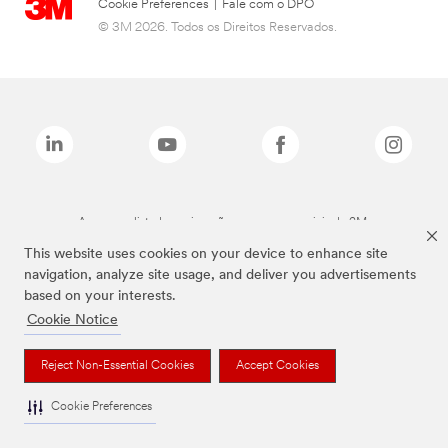
Cookie Preferences
|
Fale com o DPO
© 3M 2026. Todos os Direitos Reservados.
As marcas listadas a cima são marcas comerciais da 3M.
This website uses cookies on your device to enhance site
navigation, analyze site usage, and deliver you advertisements
based on your interests.
Cookie Notice
Reject Non-Essential Cookies
Accept Cookies
Cookie Preferences