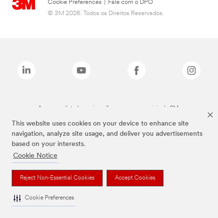
Cookie Preferences
|
Fale com o DPO
© 3M 2026. Todos os Direitos Reservados.
As marcas listadas a cima são marcas comerciais da 3M.
This website uses cookies on your device to enhance site
navigation, analyze site usage, and deliver you advertisements
based on your interests.
Cookie Notice
Reject Non-Essential Cookies
Accept Cookies
Cookie Preferences