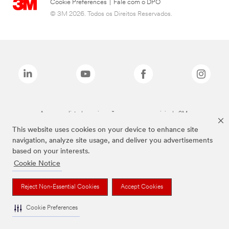
Cookie Preferences
|
Fale com o DPO
© 3M 2026. Todos os Direitos Reservados.
As marcas listadas a cima são marcas comerciais da 3M.
This website uses cookies on your device to enhance site
navigation, analyze site usage, and deliver you advertisements
based on your interests.
Cookie Notice
Reject Non-Essential Cookies
Accept Cookies
Cookie Preferences