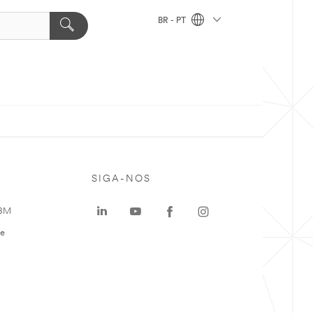
BR - PT
SIGA-NOS
 3M
te