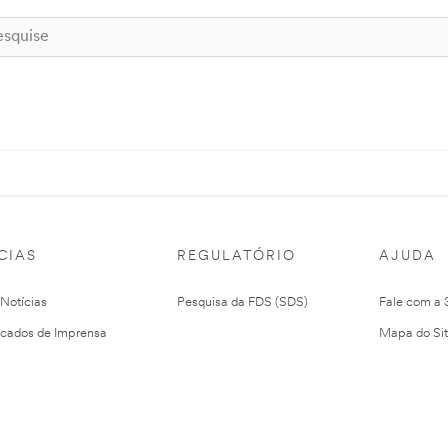
CIAS
REGULATÓRIO
AJUDA
 Notícias
Pesquisa da FDS (SDS)
Fale com a
cados de Imprensa
Mapa do Si