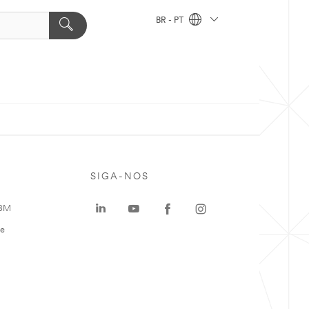
BR - PT
SIGA-NOS
 3M
te