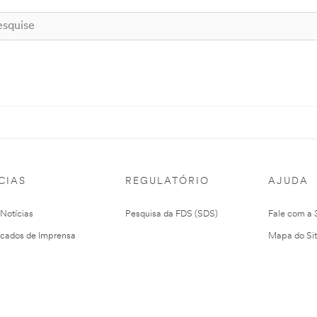
CIAS
REGULATÓRIO
AJUDA
 Notícias
Pesquisa da FDS (SDS)
Fale com a
cados de Imprensa
Mapa do Si