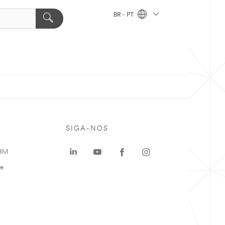
BR - PT
SIGA-NOS
 3M
te