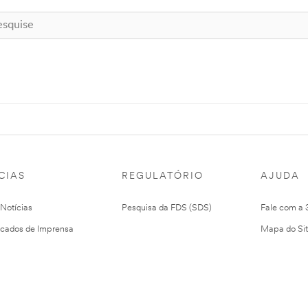
CIAS
REGULATÓRIO
AJUDA
 Notícias
Pesquisa da FDS (SDS)
Fale com a
cados de Imprensa
Mapa do Si